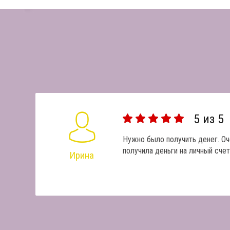
5
из 5
Нужно было получить денег. О
получила деньги на личный счет
Ирина