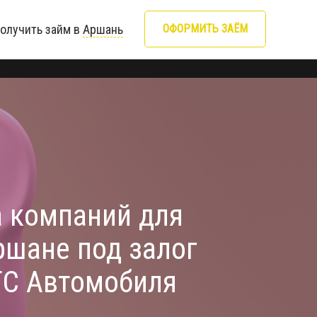
ОФОРМИТЬ ЗАЁМ
олучить займ в
Аршань
а компаний для
ршане под залог
ТС Автомобиля