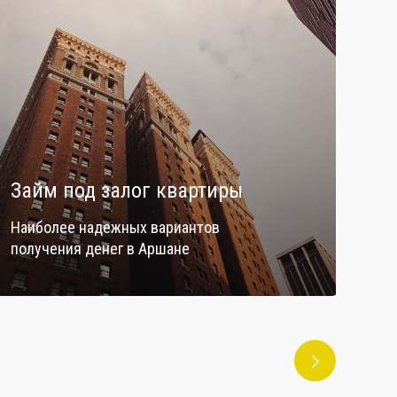
Займ под залог квартиры
Де
Наиболее надежных вариантов
Офо
получения денег в Аршане
Ваш