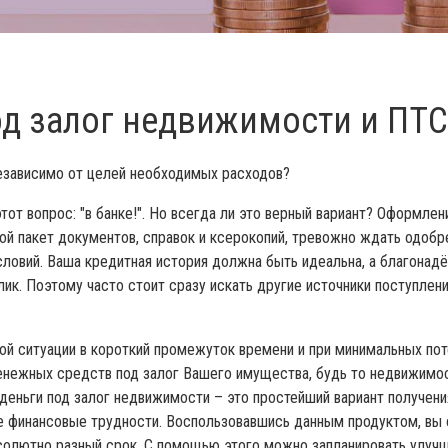
од залог недвижимости и ПТС
независимо от целей необходимых расходов?
тот вопрос: "в банке!". Но всегда ли это верный вариант? Оформле
ой пакет документов, справок и ксерокопий, тревожно ждать одобр
ловий. Ваша кредитная история должна быть идеальна, а благонадё
елик. Поэтому часто стоит сразу искать другие источники поступл
й ситуации в короткий промежуток времени и при минимальных поте
ежных средств под залог Вашего имущества, будь то недвижимост
еньги под залог недвижимости – это простейший вариант получения
 финансовые трудности. Воспользовавшись данным продуктом, вы 
бсолютно разный срок. С помощью этого можно запланировать улучш